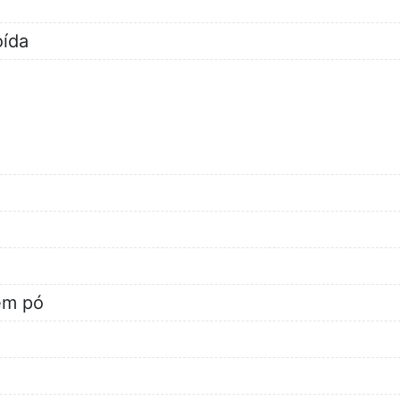
oída
em pó