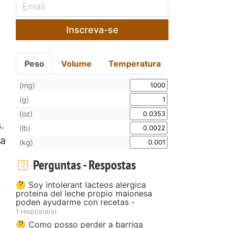
Inscreva-se
Peso
Volume
Temperatura
(mg)
(g)
(oz)
.
(lb)
da
(kg)
Perguntas - Respostas
🤔 Soy intolerant lacteos alergica
proteina del leche propio maionesa
poden ayudarme con recetas -
1 resposta(s)
🤔 Como posso perder a barriga