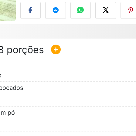
3
o
 bocados
em pó