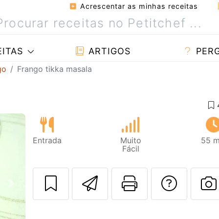
Acrescentar as minhas receitas
ITAS
ARTIGOS
PER
go
Frango tikka masala
Entrada
Muito
55 m
Fácil
Enviar esta rec
Imprima es
Falar
Next
F