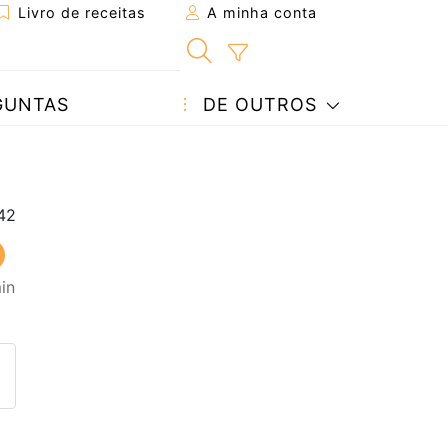
Livro de receitas
A minha conta
GUNTAS
DE OUTROS
in
eita a um amigo
ta página
 com o autor da receita
ez esta receita? Compartilhe