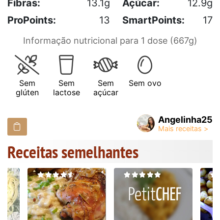
Fibras:
13.1g
Açúcar:
12.9g
ProPoints:
13
SmartPoints:
17
Informação nutricional para 1 dose (667g)
Sem
Sem
Sem
Sem ovo
glúten
lactose
açúcar
Angelinha25
Receitas semelhantes