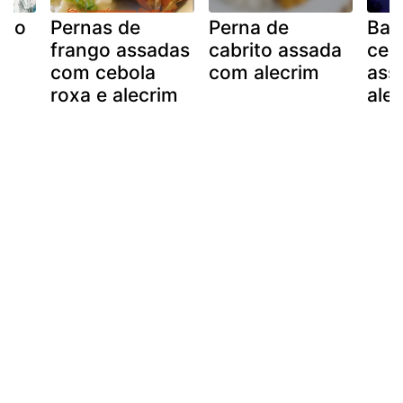
ado
Pernas de
Perna de
Bat
frango assadas
cabrito assada
ceb
com cebola
com alecrim
ass
roxa e alecrim
ale