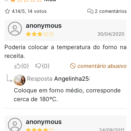
4.14/5, 14 votos
2 comentários
anonymous
30/04/2020
Poderia colocar a temperatura do forno na
receita.
I apreciate
I do not appreciate
comentário abusivo
Resposta
Angelinha25
:
Coloque em forno médio, corresponde
cerca de 180ºC.
anonymous
24/09/2011