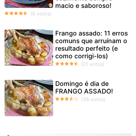
macio e saboroso!
Frango assado: 11 erros
comuns que arruínam o
resultado perfeito (e
como corrigi-los)
Domingo é dia de
FRANGO ASSADO!