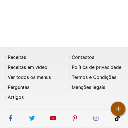
Receitas
Contactos
Receitas em vídeo
Política de privacidade
Ver todos os menus
Termos e Condições
Perguntas
Menções legais
Artigos
+
facebook
twitter
youtube
pinterest
instagram
tik