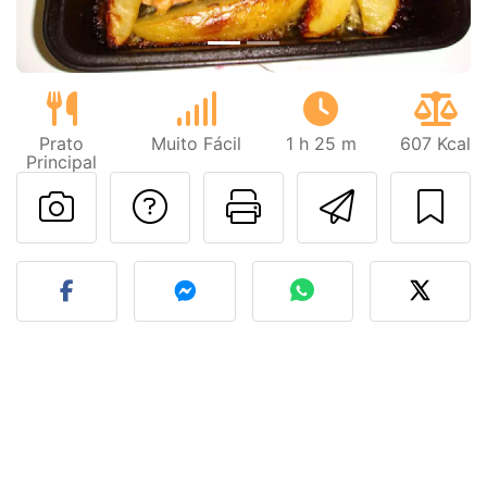
Prato
Muito Fácil
1 h 25 m
607 Kcal
Principal
Falar com o autor d
Imprima esta
Enviar 
Fez esta receita? Compart