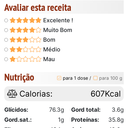
Avaliar esta receita
Excelente !
Muito Bom
Bom
Médio
Mau
Nutrição
para 1 dose
/
para 100 g
Calorias:
607Kcal
Glícidos:
76.3g
Gord total:
3.6g
Gord.sat.:
1g
Proteínas:
35.8g