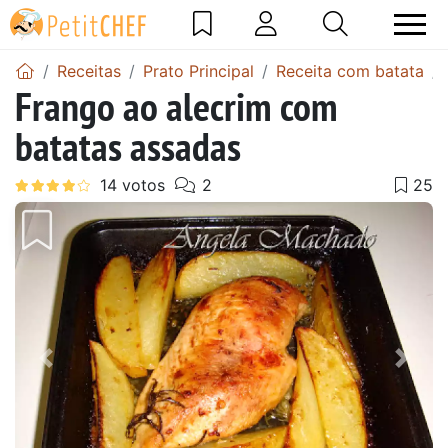
Receitas
Prato Principal
Receita com batata
Frango ao alecrim com
batatas assadas
Anterior
Next