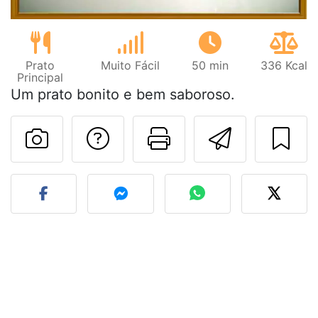
Prato
Muito Fácil
50 min
336 Kcal
Principal
Um prato bonito e bem saboroso.
Falar com o autor d
Imprima esta
Enviar 
Fez esta receita? Compart