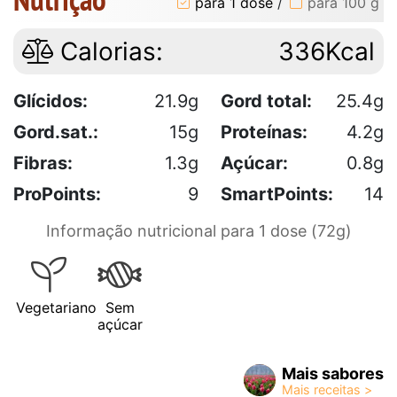
para 1 dose
/
para 100 g
Calorias:
336Kcal
Glícidos:
21.9g
Gord total:
25.4g
Gord.sat.:
15g
Proteínas:
4.2g
Fibras:
1.3g
Açúcar:
0.8g
ProPoints:
9
SmartPoints:
14
Informação nutricional para 1 dose (72g)
Vegetariano
Sem
açúcar
Mais sabores