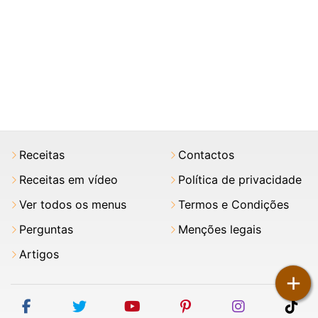
Receitas
Contactos
Receitas em vídeo
Política de privacidade
Ver todos os menus
Termos e Condições
Perguntas
Menções legais
Artigos
+
facebook
twitter
youtube
pinterest
instagram
tik