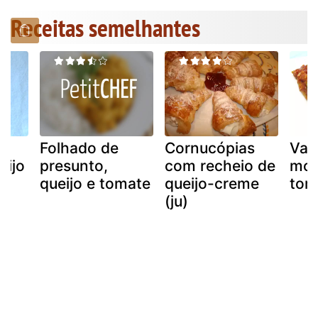
Receitas semelhantes
e
Folhado de
Cornucópias
Vag
eijo
presunto,
com recheio de
mol
queijo e tomate
queijo-creme
tom
(ju)