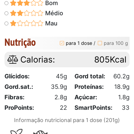
Bom
Médio
Mau
Nutrição
para 1 dose
/
para 100 g
Calorias:
805Kcal
Glícidos:
45g
Gord total:
60.2g
Gord.sat.:
35.9g
Proteínas:
18.9g
Fibras:
2.8g
Açúcar:
1.8g
ProPoints:
22
SmartPoints:
33
Informação nutricional para 1 dose (201g)