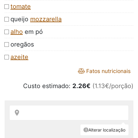
tomate
queijo
mozzarella
alho
em pó
oregãos
azeite
Fatos nutricionais
Custo estimado:
2.26
€
(1.13€/porção)