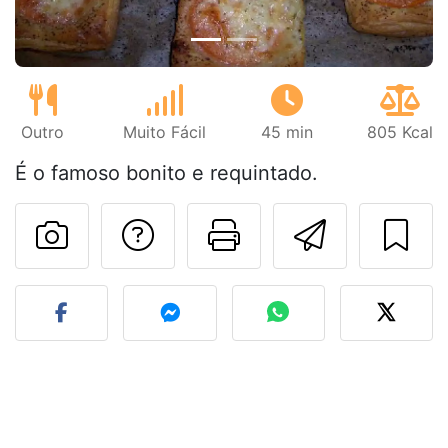
Outro
Muito Fácil
45 min
805 Kcal
É o famoso bonito e requintado.
Falar com o autor d
Imprima esta
Enviar 
Fez esta receita? Compart