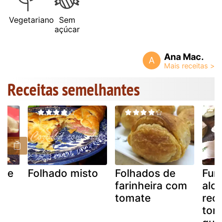
Vegetariano
Sem
açúcar
Ana Mac.
A
Receitas semelhantes
ate
Folhado misto
Folhados de
Fun
jo
farinheira com
alc
tomate
rec
tom