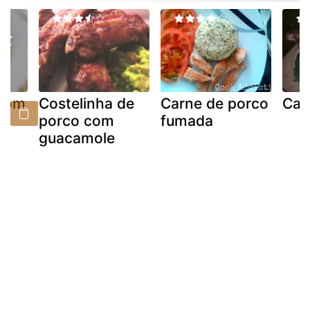
 com
Costelinha de
Carne de porco
Car
porco com
fumada
guacamole