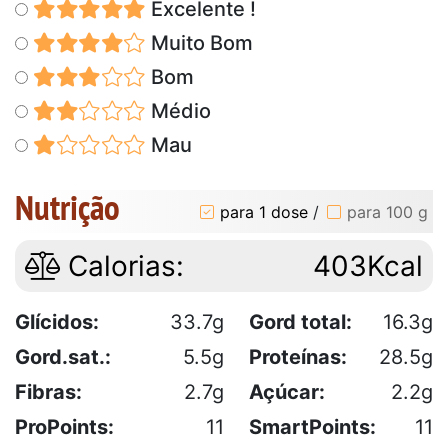
Excelente !
Muito Bom
Bom
Médio
Mau
Nutrição
para 1 dose
/
para 100 g
Calorias:
403Kcal
Glícidos:
33.7g
Gord total:
16.3g
Gord.sat.:
5.5g
Proteínas:
28.5g
Fibras:
2.7g
Açúcar:
2.2g
ProPoints:
11
SmartPoints:
11