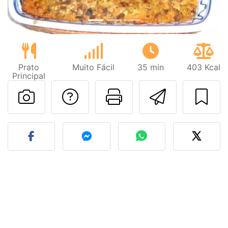
Prato
Muito Fácil
35 min
403 Kcal
Principal
Falar com o autor d
Imprima esta
Enviar 
Fez esta receita? Compart