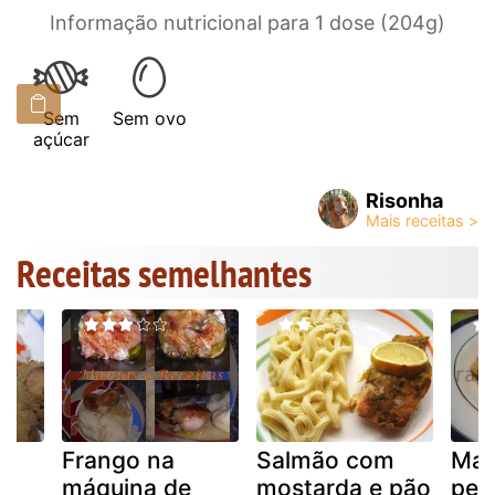
Informação nutricional para 1 dose (204g)
Sem
Sem ovo
açúcar
Risonha
Receitas semelhantes
Frango na
Salmão com
Mas
máquina de
mostarda e pão
peix