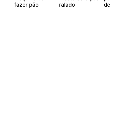
fazer pão
ralado
del