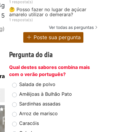
1 resposta(s)
4g
🤔 Posso fazer no lugar de açúcar
amarelo utilizar o demerara?
5
1 resposta(s)
Ver todas as perguntas
g)
Poste sua pergunta
Pergunta do dia
Qual destes sabores combina mais
com o verão português?
ra
Salada de polvo
Amêijoas à Bulhão Pato
Sardinhas assadas
Arroz de marisco
Caracóis