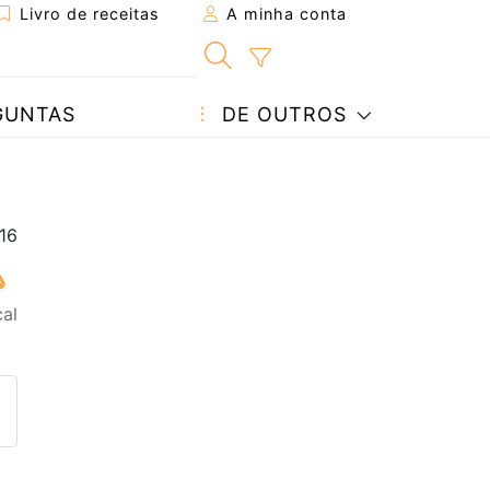
Livro de receitas
A minha conta
GUNTAS
DE OUTROS
cal
eita a um amigo
ta página
 com o autor da receita
ez esta receita? Compartilhe