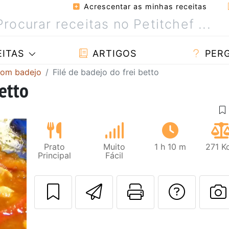
Acrescentar as minhas receitas
ITAS
ARTIGOS
PER
com badejo
Filé de badejo do frei betto
betto
Prato
Muito
1 h 10 m
271 K
Principal
Fácil
Enviar esta rec
Imprima es
Falar
F