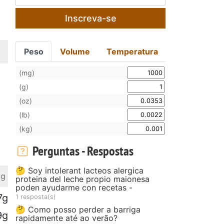
Inscreva-se
Peso
Volume
Temperatura
(mg)
(g)
(oz)
(lb)
(kg)
Perguntas - Respostas
🤔 Soy intolerant lacteos alergica
 g
proteina del leche propio maionesa
poden ayudarme con recetas -
7g
1 resposta(s)
🤔 Como posso perder a barriga
9g
rapidamente até ao verão?