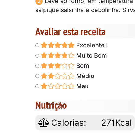
Leve ao forno, em temperatura 
salpique salsinha e cebolinha. Sirv
Avaliar esta receita
Excelente !
Muito Bom
Bom
Médio
Mau
Nutrição
Calorias:
271Kcal