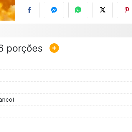
6
ranco)