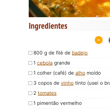
Ingredientes
800 g de filé de
badejo
1
cebola
grande
1 colher (café) de
alho
moído
3 copos de
vinho
tinto (usei o b
2
tomates
1 pimentão vermelho