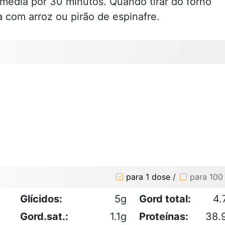
média por 30 minutos. Quando tirar do forno
a com arroz ou pirão de espinafre.
para 1 dose
/
para 100
Glícidos:
5g
Gord total:
4.
Gord.sat.:
1.1g
Proteínas:
38.