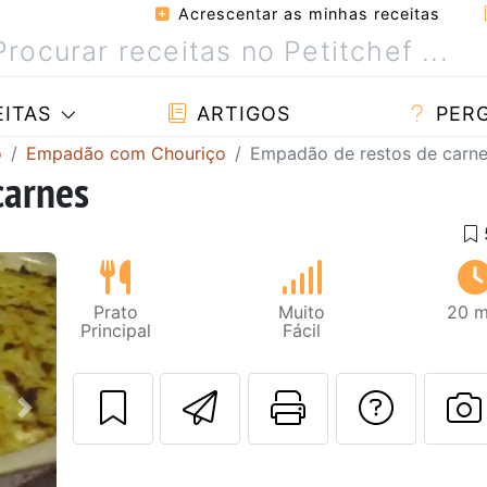
Acrescentar as minhas receitas
ITAS
ARTIGOS
PER
o
Empadão com Chouriço
Empadão de restos de carn
carnes
Prato
Muito
20 m
Principal
Fácil
Enviar esta rec
Imprima es
Falar
Next
F