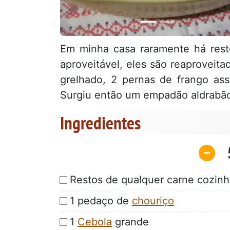
Em minha casa raramente há res
aproveitável, eles são reaproveit
grelhado, 2 pernas de frango as
Surgiu então um empadão aldrabã
Ingredientes
Restos de qualquer carne cozinha
1 pedaço de
chouriço
1
Cebola
grande