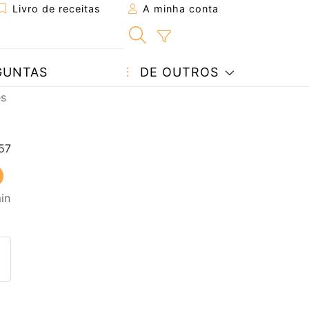
Livro de receitas
A minha conta
GUNTAS
DE OUTROS
es
in
eita a um amigo
ta página
 com o autor da receita
ez esta receita? Compartilhe