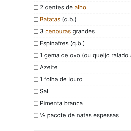
2 dentes de
alho
Batatas
(q.b.)
3
cenouras
grandes
Espinafres (q.b.)
1 gema de ovo (ou queijo ralado s
Azeite
1 folha de louro
Sal
Pimenta branca
½ pacote de natas espessas