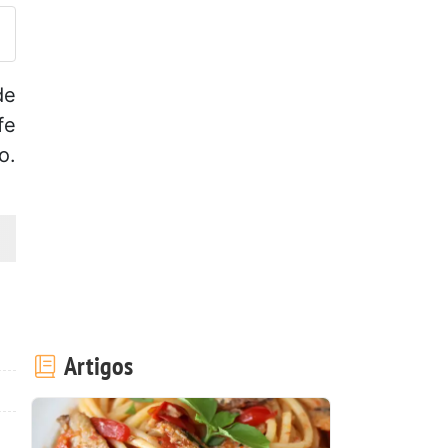
de
fe
o.
Artigos