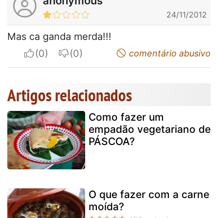
anonymous
24/11/2012
Mas ca ganda merda!!!
I apreciate
I do not appreciate
comentário abusivo
Artigos relacionados
Como fazer um
empadão vegetariano de
PÁSCOA?
O que fazer com a carne
moída?