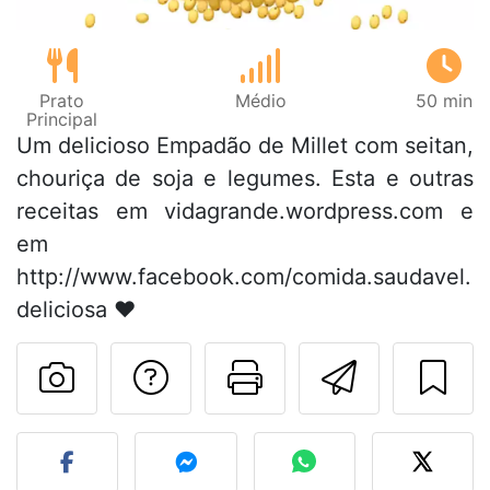
Prato
Médio
50 min
Principal
Um delicioso Empadão de Millet com seitan,
chouriça de soja e legumes. Esta e outras
receitas em vidagrande.wordpress.com e
em
http://www.facebook.com/comida.saudavel.
deliciosa ♥
Falar com o autor d
Imprima esta
Enviar 
Fez esta receita? Compart