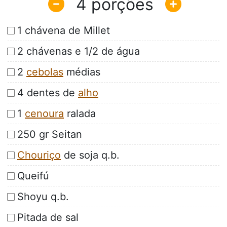
4
1 chávena de Millet
2 chávenas e 1/2 de água
2
cebolas
médias
4 dentes de
alho
1
cenoura
ralada
250 gr Seitan
Chouriço
de soja q.b.
Queifú
Shoyu q.b.
Pitada de sal