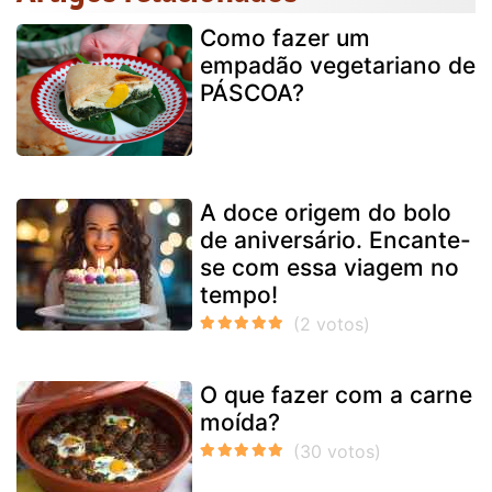
Como fazer um
empadão vegetariano de
PÁSCOA?
A doce origem do bolo
de aniversário. Encante-
se com essa viagem no
tempo!
O que fazer com a carne
moída?