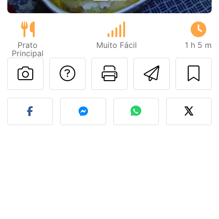
Prato
Muito Fácil
1 h 5 m
Principal
Falar com o autor d
Imprima esta
Enviar 
Fez esta receita? Compart