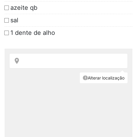
azeite qb
sal
1 dente de alho