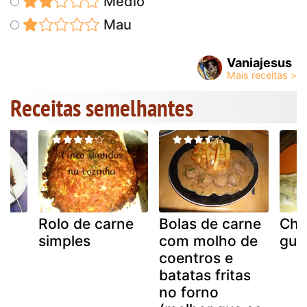
Médio
Mau
Vaniajesus
Receitas semelhantes
Rolo de carne
Bolas de carne
Cha
simples
com molho de
gua
coentros e
batatas fritas
no forno