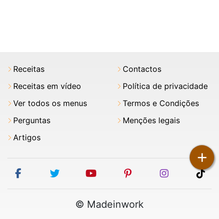
Receitas
Contactos
Receitas em vídeo
Política de privacidade
Ver todos os menus
Termos e Condições
Perguntas
Menções legais
Artigos
+
facebook
twitter
youtube
pinterest
instagram
tik
© Madeinwork