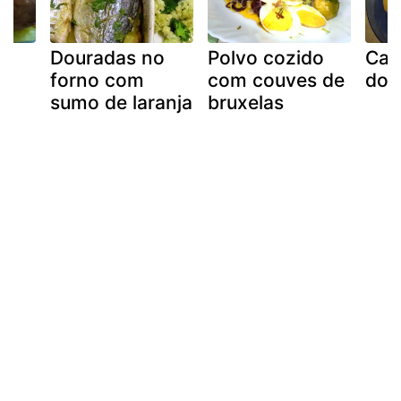
m
Douradas no
Polvo cozido
Cal
forno com
com couves de
dou
sumo de laranja
bruxelas