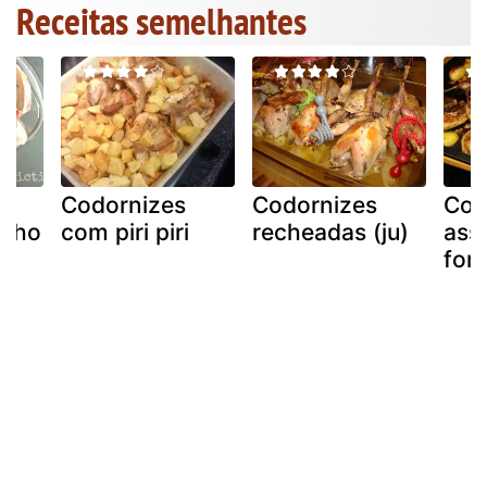
Receitas semelhantes
Codornizes
Codornizes
Cod
olho
com piri piri
recheadas (ju)
ass
for