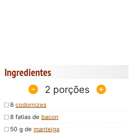
Ingredientes
2
8
codornizes
8 fatias de
bacon
50 g de
manteiga