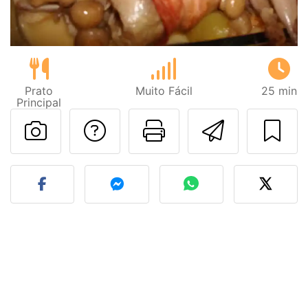
Prato
Muito Fácil
25 min
Principal
Falar com o autor d
Imprima esta
Enviar 
Fez esta receita? Compart