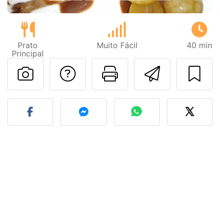
Prato
Muito Fácil
40 min
Principal
Falar com o autor d
Imprima esta
Enviar 
Fez esta receita? Compart