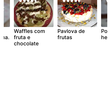
a
Waffles com
Pavlova de
Poir
ama.
fruta e
frutas
hel
chocolate