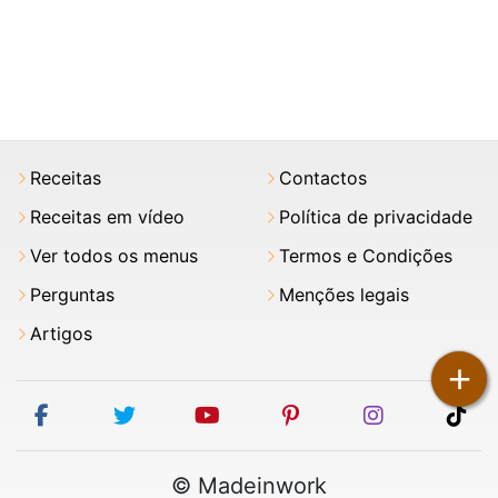
Receitas
Contactos
Receitas em vídeo
Política de privacidade
Ver todos os menus
Termos e Condições
Perguntas
Menções legais
Artigos
+
facebook
twitter
youtube
pinterest
instagram
tik
© Madeinwork