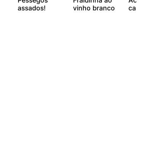
Pêssegos
Fraldinha ao
Ace
a
assados!
vinho branco
car