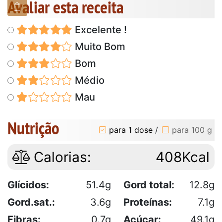
Avaliar esta receita
Excelente !
Muito Bom
Bom
Médio
Mau
Nutrição
para 1 dose
/
para 100 g
Calorias:
408Kcal
Glícidos:
51.4g
Gord total:
12.8g
Gord.sat.:
3.6g
Proteínas:
7.1g
Fibras:
0.7g
Açúcar:
49.1g