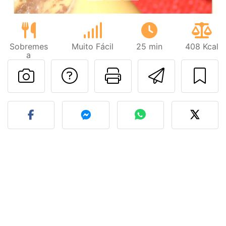
Sobremes
Muito Fácil
25 min
408 Kcal
a
Falar com o autor d
Imprima esta
Enviar 
Fez esta receita? Compart