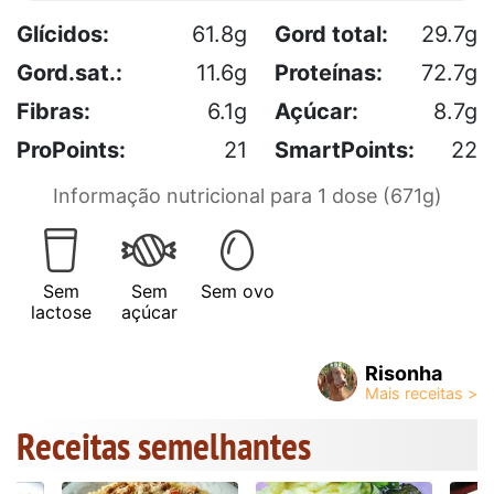
Glícidos:
61.8g
Gord total:
29.7g
Gord.sat.:
11.6g
Proteínas:
72.7g
Fibras:
6.1g
Açúcar:
8.7g
ProPoints:
21
SmartPoints:
22
Informação nutricional para 1 dose (671g)
Sem
Sem
Sem ovo
lactose
açúcar
Risonha
Receitas semelhantes