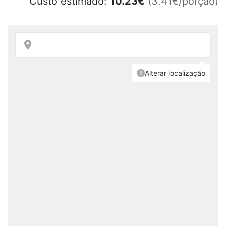
Custo estimado:
10.23
€
(3.41€/porção)