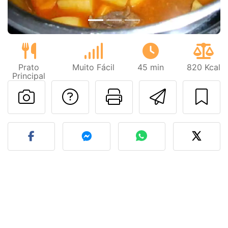
Prato
Muito Fácil
45 min
820 Kcal
Principal
Falar com o autor d
Imprima esta
Enviar 
Fez esta receita? Compart