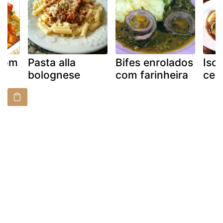
com
Pasta alla
Bifes enrolados
Isc
bolognese
com farinheira
ceb