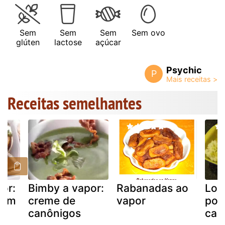
Sem
Sem
Sem
Sem ovo
glúten
lactose
açúcar
Psychic
P
Receitas semelhantes
or:
Bimby a vapor:
Rabanadas ao
Lom
com
creme de
vapor
por
canônigos
ca