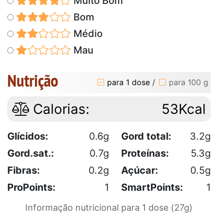
Muito Bom
Bom
Médio
Mau
Nutrição
para 1 dose
/
para 100 g
Calorias:
53Kcal
Glícidos:
0.6g
Gord total:
3.2g
Gord.sat.:
0.7g
Proteínas:
5.3g
Fibras:
0.2g
Açúcar:
0.5g
ProPoints:
1
SmartPoints:
1
Informação nutricional para 1 dose (27g)