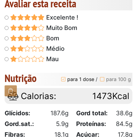
Avaliar esta receita
Excelente !
Muito Bom
Bom
Médio
Mau
Nutrição
para 1 dose
/
para 100 g
Calorias:
1473Kcal
Glícidos:
187.6g
Gord total:
38.6g
Gord.sat.:
5.9g
Proteínas:
84.5g
Fibras:
18.1g
Açúcar:
17.8g