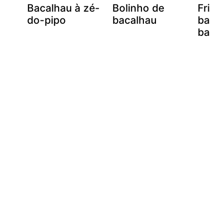
a
Bacalhau à zé-
Bolinho de
Frig
do-pipo
bacalhau
bac
bat