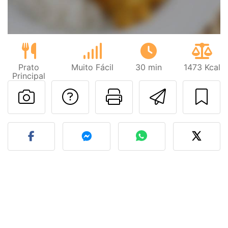
Prato
Muito Fácil
30 min
1473 Kcal
Principal
Falar com o autor d
Imprima esta
Enviar 
Fez esta receita? Compart