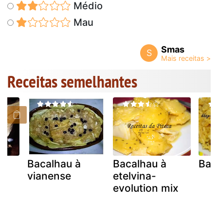
Médio
Mau
Smas
S
Receitas semelhantes
Bacalhau à
Bacalhau à
Bac
vianense
etelvina-
evolution mix