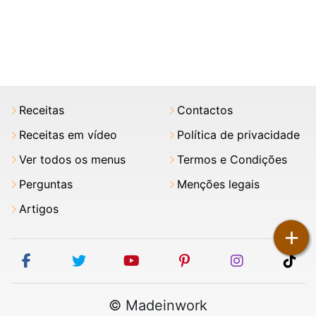
Receitas
Contactos
Receitas em vídeo
Política de privacidade
Ver todos os menus
Termos e Condições
Perguntas
Menções legais
Artigos
+
facebook
twitter
youtube
pinterest
instagram
tik
© Madeinwork