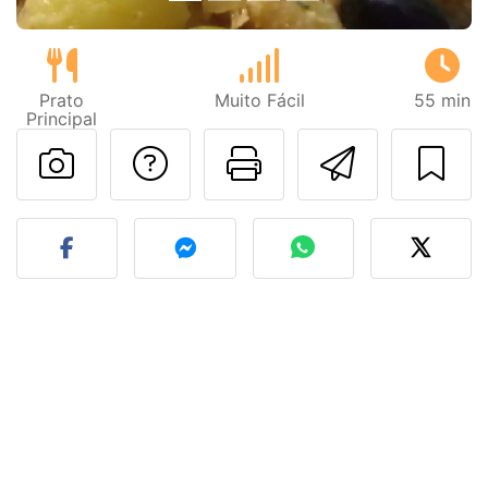
Prato
Muito Fácil
55 min
Principal
Falar com o autor d
Imprima esta
Enviar 
Fez esta receita? Compart