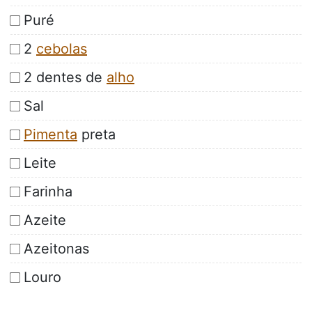
Puré
2
cebolas
2 dentes de
alho
Sal
Pimenta
preta
Leite
Farinha
Azeite
Azeitonas
Louro