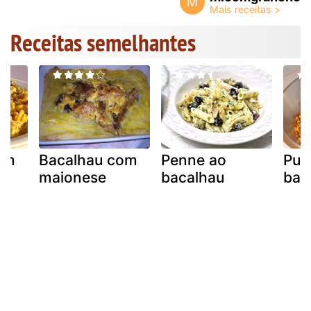
M
Receitas semelhantes
om
Bacalhau com
Penne ao
Pud
maionese
bacalhau
bac