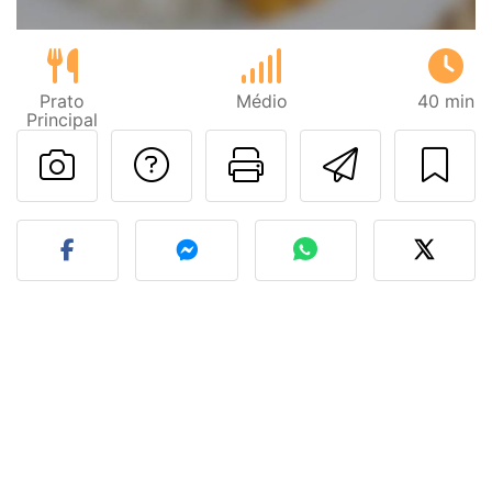
Prato
Médio
40 min
Principal
Falar com o autor d
Imprima esta
Enviar 
Fez esta receita? Compart