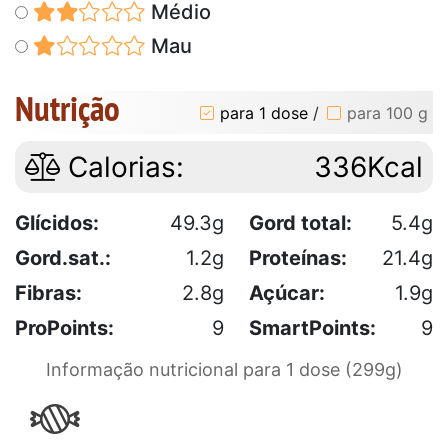
Médio
Mau
Nutrição
para 1 dose
/
para 100 g
Calorias:
336Kcal
Glícidos:
49.3g
Gord total:
5.4g
Gord.sat.:
1.2g
Proteínas:
21.4g
Fibras:
2.8g
Açúcar:
1.9g
ProPoints:
9
SmartPoints:
9
Informação nutricional para 1 dose (299g)