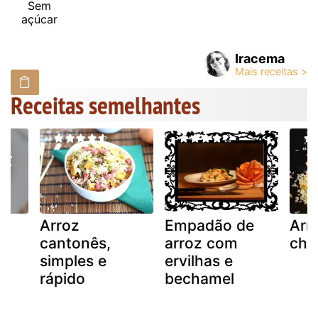
Sem
açúcar
Iracema
Receitas semelhantes
Arroz
Empadão de
Arr
m
cantonês,
arroz com
cha
simples e
ervilhas e
rápido
bechamel