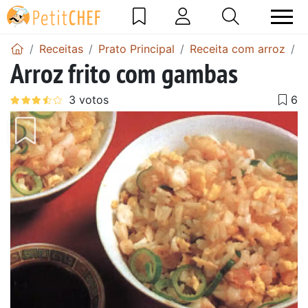
Receitas
Prato Principal
Receita com arroz
R
Arroz frito com gambas