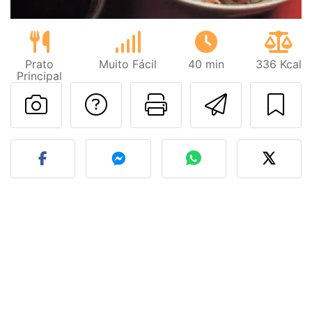
Prato
Muito Fácil
40 min
336 Kcal
Principal
Falar com o autor d
Imprima esta
Enviar 
Fez esta receita? Compart