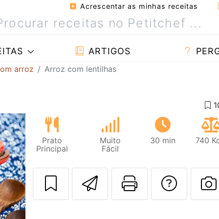
Acrescentar as minhas receitas
ITAS
ARTIGOS
PER
com arroz
Arroz com lentilhas
Prato
Muito
30 min
740 Kc
Principal
Fácil
Enviar esta rec
Imprima es
Falar
F