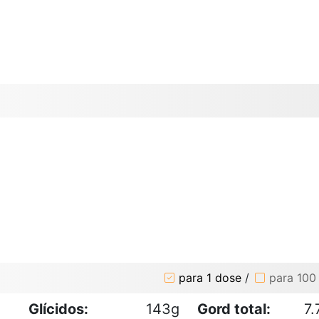
para 1 dose
/
para 100
Glícidos:
143g
Gord total:
7.