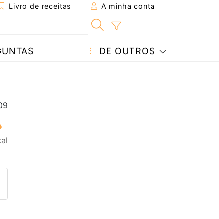
Livro de receitas
A minha conta
GUNTAS
DE OUTROS
al
eita a um amigo
ta página
 com o autor da receita
ez esta receita? Compartilhe