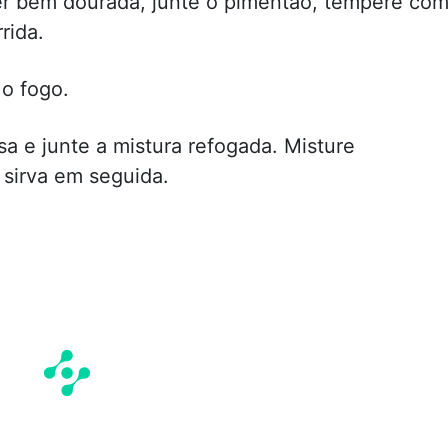
er bem dourada, junte o pimentão, tempere co
rida.
 o fogo.
a e junte a mistura refogada. Misture
sirva em seguida.