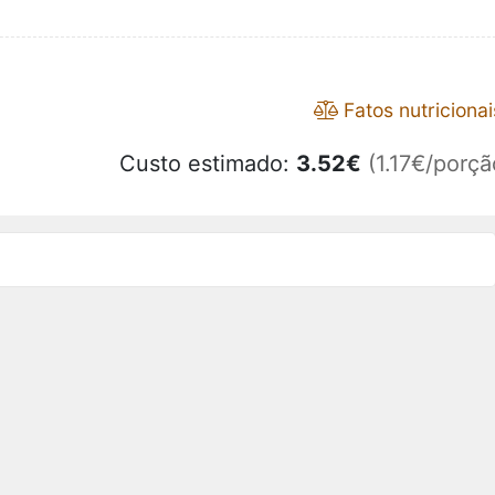
Fatos nutricionai
Custo estimado:
3.52
€
(1.17€/porçã