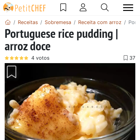
Receitas
Sobremesa
Receita com arroz
Port
Portuguese rice pudding |
arroz doce