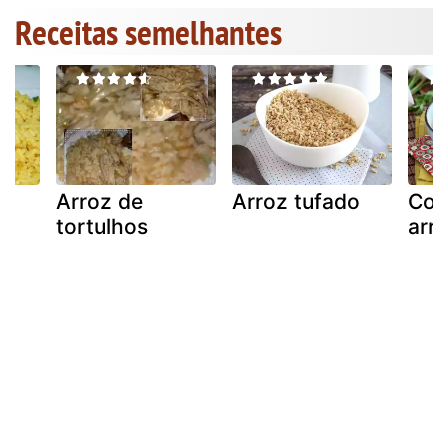
Receitas semelhantes
Arroz de
Arroz tufado
Com
tortulhos
arr