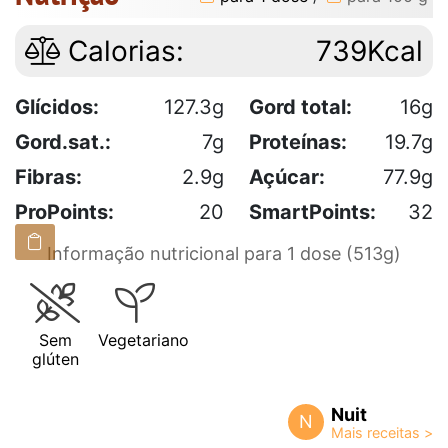
Calorias:
739Kcal
Glícidos:
127.3g
Gord total:
16g
Gord.sat.:
7g
Proteínas:
19.7g
Fibras:
2.9g
Açúcar:
77.9g
ProPoints:
20
SmartPoints:
32
Informação nutricional para 1 dose (513g)
Sem
Vegetariano
glúten
Nuit
N