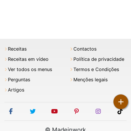
Receitas
Contactos
Receitas em vídeo
Política de privacidade
Ver todos os menus
Termos e Condições
Perguntas
Menções legais
Artigos
+
facebook
twitter
youtube
pinterest
instagram
tik
© Madeinwork