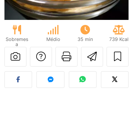
Sobremes
Médio
35 min
739 Kcal
a
Falar com o autor d
Imprima esta
Enviar 
Fez esta receita? Compart