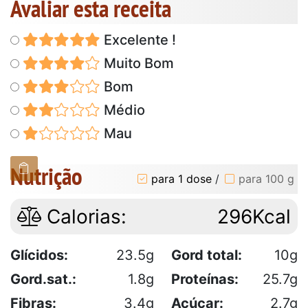
Avaliar esta receita
Excelente !
Muito Bom
Bom
Médio
Mau
Nutrição
para 1 dose
/
para 100 g
Calorias:
296Kcal
Glícidos:
23.5g
Gord total:
10g
Gord.sat.:
1.8g
Proteínas:
25.7g
Fibras:
3.4g
Açúcar:
2.7g