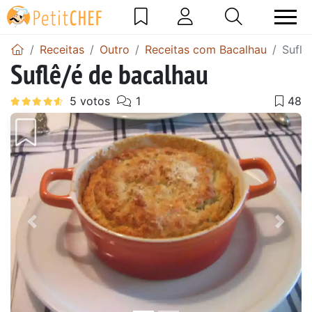
Receitas
Outro
Receitas com Bacalhau
Suflê
Suflê/é de bacalhau
Anterior
Next