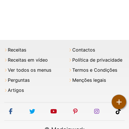
Receitas
Contactos
Receitas em vídeo
Política de privacidade
Ver todos os menus
Termos e Condições
Perguntas
Menções legais
Artigos
+
facebook
twitter
youtube
pinterest
instagram
tik