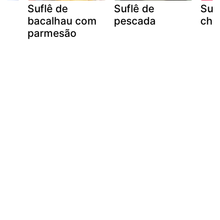
e
Suflê de
Suflê de
Suf
bacalhau com
pescada
cho
parmesão