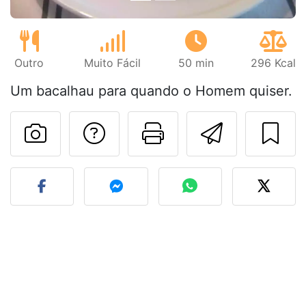
Outro
Muito Fácil
50 min
296 Kcal
Um bacalhau para quando o Homem quiser.
Falar com o autor d
Imprima esta
Enviar 
Fez esta receita? Compart