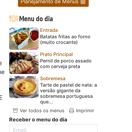
Planejamento de Menus
Menu do dia
Entrada
Batatas fritas ao forno
(muito crocante)
Prato Principal
Pernil de porco assado
e
com cerveja preta
me
Sobremesa
Tarte de pastel de nata: a
versão gigante da
sobremesa portuguesa
E
que...
Ver todos os menus
Imprimir
Receber o menu do dia