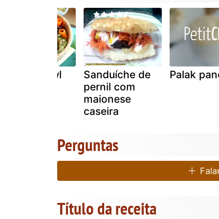
Buddha bowl
Sanduíche de
Palak pan
com salmão
pernil com
maionese
caseira
Perguntas
Falar
Título da receita