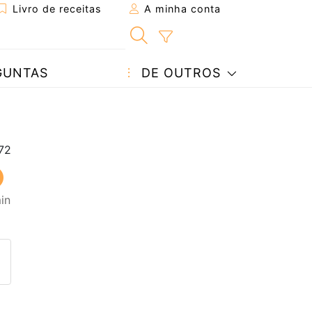
Livro de receitas
A minha conta
GUNTAS
DE OUTROS
in
eita a um amigo
ta página
 com o autor da receita
ez esta receita? Compartilhe