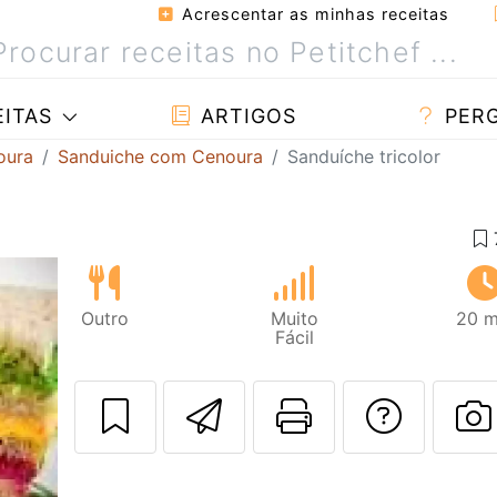
Acrescentar as minhas receitas
ITAS
ARTIGOS
PER
oura
Sanduiche com Cenoura
Sanduíche tricolor
Outro
Muito
20 m
Fácil
Enviar esta rec
Imprima es
Falar
F