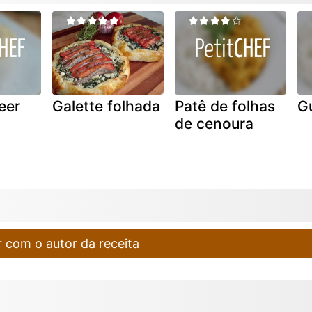
eer
Galette folhada
Patê de folhas
Gu
de cenoura
 com o autor da receita