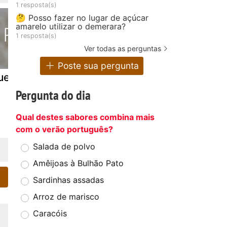
1 resposta(s)
🤔 Posso fazer no lugar de açúcar
amarelo utilizar o demerara?
1 resposta(s)
Ver todas as perguntas
Poste sua pergunta
efilte fish
Fígado de boi
Estrogonof
com creme de
carne
Pergunta do dia
espinafre
Qual destes sabores combina mais
com o verão português?
Salada de polvo
Amêijoas à Bulhão Pato
Sardinhas assadas
Arroz de marisco
Caracóis