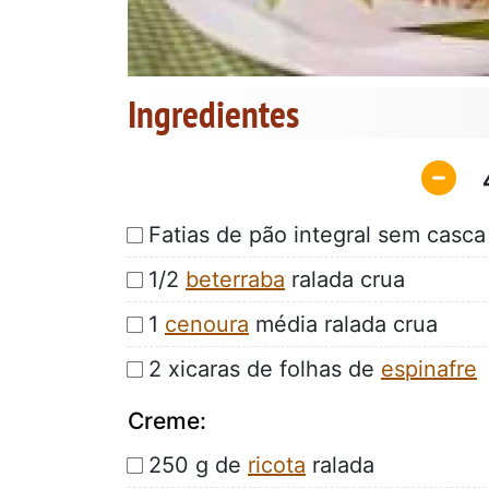
Ingredientes
Fatias de pão integral sem casca
1/2
beterraba
ralada crua
1
cenoura
média ralada crua
2 xicaras de folhas de
espinafre
Creme:
250 g de
ricota
ralada