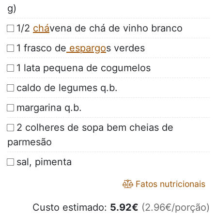
g)
1/2
chá
vena de chá de vinho branco
1 frasco de
espargo
s verdes
1 lata pequena de cogumelos
caldo de legumes q.b.
margarina q.b.
2 colheres de sopa bem cheias de
parmesão
sal, pimenta
Fatos nutricionais
Custo estimado:
5.92
€
(2.96€/porção)