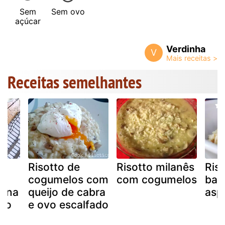
Sem
Sem ovo
açúcar
Verdinha
V
Receitas semelhantes
Risotto de
Risotto milanês
Ris
cogumelos com
com cogumelos
bac
o na
queijo de cabra
asp
mo
e ovo escalfado