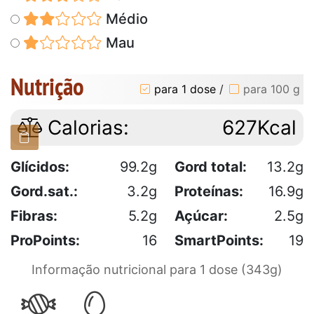
Médio
Mau
Nutrição
para 1 dose
/
para 100 g
Calorias:
627Kcal
Glícidos:
99.2g
Gord total:
13.2g
Gord.sat.:
3.2g
Proteínas:
16.9g
Fibras:
5.2g
Açúcar:
2.5g
ProPoints:
16
SmartPoints:
19
Informação nutricional para 1 dose (343g)