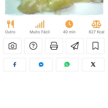
Outro
Muito Fácil
40 min
627 Kcal
Falar com o autor d
Imprima esta
Enviar 
Fez esta receita? Compart