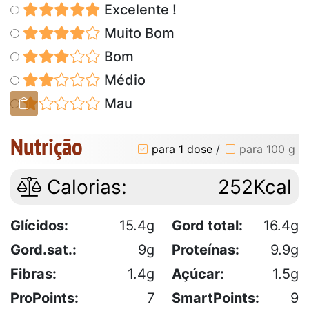
Excelente !
Muito Bom
Bom
Médio
Mau
Nutrição
para 1 dose
/
para 100 g
Calorias:
252Kcal
Glícidos:
15.4g
Gord total:
16.4g
Gord.sat.:
9g
Proteínas:
9.9g
Fibras:
1.4g
Açúcar:
1.5g
ProPoints:
7
SmartPoints:
9