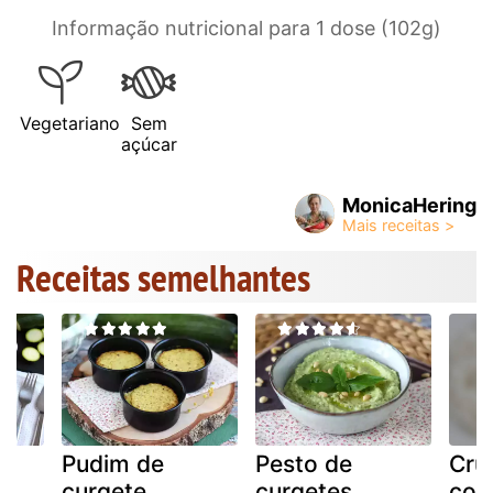
Informação nutricional para 1 dose (102g)
Vegetariano
Sem
açúcar
MonicaHering
Receitas semelhantes
Pudim de
Pesto de
Cru
curgete
curgetes
cou