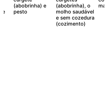
,
(abobrinha) e
(abobrinha), o
man
a e
pesto
molho saudável
e sem cozedura
(cozimento)