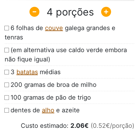
4
6 folhas de
couve
galega grandes e
tenras
(em alternativa use caldo verde embora
não fique igual)
3
batatas
médias
200 gramas de broa de milho
100 gramas de pão de trigo
dentes de
alho
e azeite
Custo estimado:
2.06
€
(0.52€/porção)