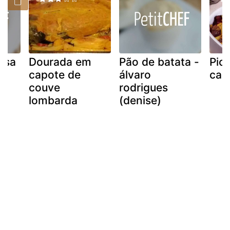
cesa
Dourada em
Pão de batata -
Pic
capote de
álvaro
car
couve
rodrigues
lombarda
(denise)