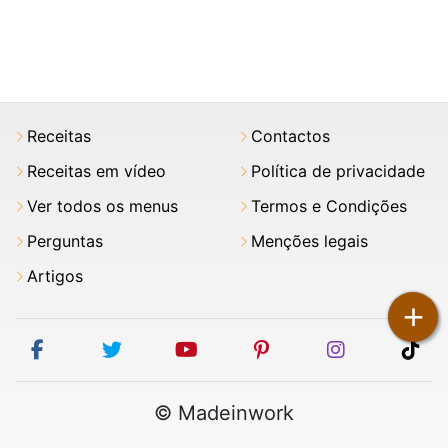
Receitas
Contactos
Receitas em vídeo
Política de privacidade
Ver todos os menus
Termos e Condições
Perguntas
Menções legais
Artigos
+
facebook
twitter
youtube
pinterest
instagram
tik
© Madeinwork