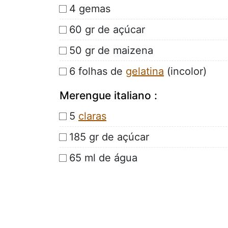
4 gemas
60 gr de açúcar
50 gr de maizena
6 folhas de
gelatina
(incolor)
Merengue italiano :
5
claras
185 gr de açúcar
65 ml de água