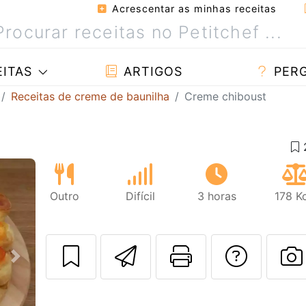
Acrescentar as minhas receitas
ITAS
ARTIGOS
PER
Receitas de creme de baunilha
Creme chiboust
Outro
Difícil
3 horas
178 K
Enviar esta rec
Imprima es
Falar
Next
F