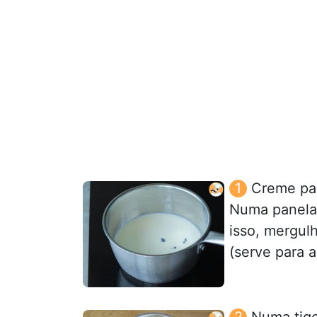
Creme pas
Numa panela,
isso, mergul
(serve para 
Numa tige