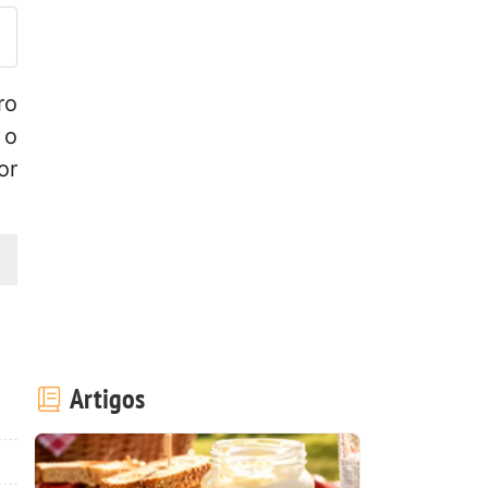
ro
 o
or
Artigos