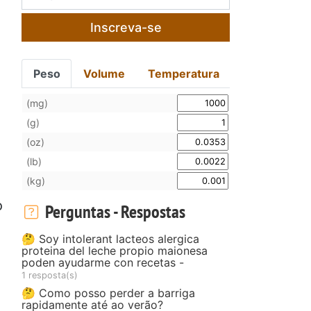
Inscreva-se
Peso
Volume
Temperatura
(mg)
(g)
(oz)
(lb)
(kg)
o
Perguntas - Respostas
a
🤔 Soy intolerant lacteos alergica
proteina del leche propio maionesa
poden ayudarme con recetas -
1 resposta(s)
🤔 Como posso perder a barriga
rapidamente até ao verão?