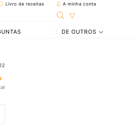
Livro de receitas
A minha conta
GUNTAS
DE OUTROS
cal
eita a um amigo
ta página
 com o autor da receita
ez esta receita? Compartilhe