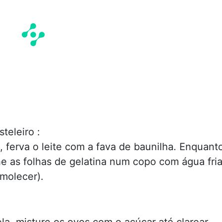
teleiro :
 ferva o leite com a fava de baunilha. Enquant
he as folhas de gelatina num copo com água fri
amolecer).
la, misture os ovos com o açúcar até clarear.