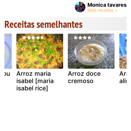
Monica tavares
Receitas semelhantes
ambu
Arroz maria
Arroz doce
Arr
isabel [maria
cremoso
ali
isabel rice]