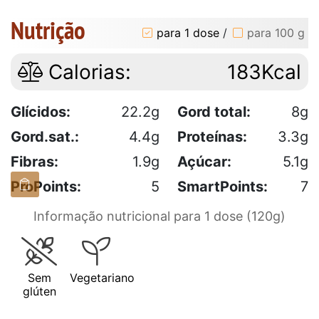
Nutrição
para 1 dose
/
para 100 g
Calorias:
183Kcal
Glícidos:
22.2g
Gord total:
8g
Gord.sat.:
4.4g
Proteínas:
3.3g
Fibras:
1.9g
Açúcar:
5.1g
ProPoints:
5
SmartPoints:
7
Informação nutricional para 1 dose (120g)
Sem
Vegetariano
glúten