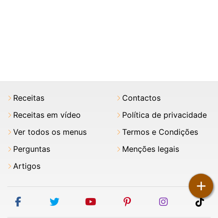
Receitas
Contactos
Receitas em vídeo
Política de privacidade
Ver todos os menus
Termos e Condições
Perguntas
Menções legais
Artigos
+
facebook
twitter
youtube
pinterest
instagram
tik