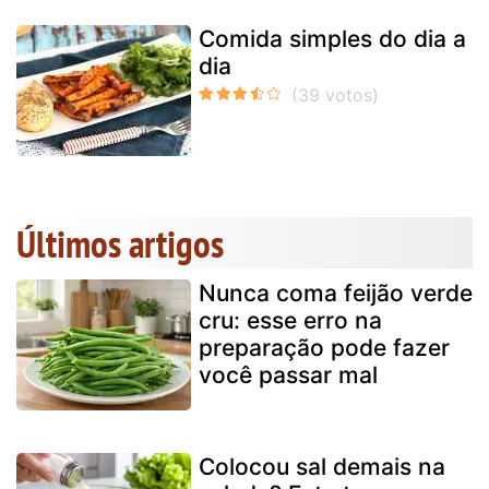
Comida simples do dia a
dia
Últimos artigos
Nunca coma feijão verde
cru: esse erro na
preparação pode fazer
você passar mal
Colocou sal demais na