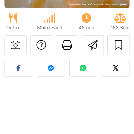
Outro
Muito Fácil
45 min
183 Kcal
Falar com o autor d
Imprima esta
Enviar 
Fez esta receita? Compart