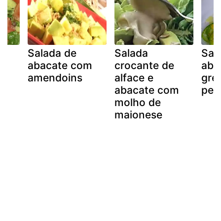
Salada de
Salada
Sal
abacate com
crocante de
aba
amendoins
alface e
gre
abacate com
pep
molho de
maionese