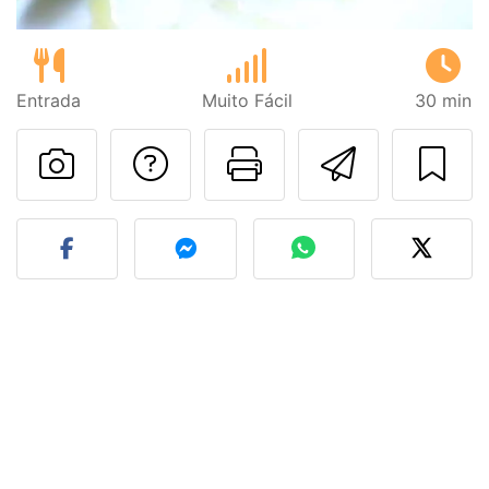
Entrada
Muito Fácil
30 min
Falar com o autor d
Imprima esta
Enviar 
Fez esta receita? Compart