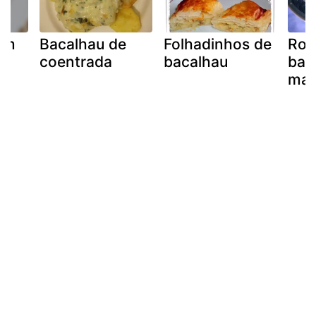
om
Bacalhau de
Folhadinhos de
Roc
coentrada
bacalhau
bac
mas