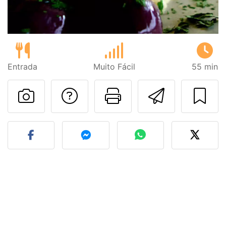
Entrada
Muito Fácil
55 min
Falar com o autor d
Imprima esta
Enviar 
Fez esta receita? Compart