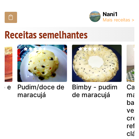
Nani1
Receitas semelhantes
ão e
Pudim/doce de
Bimby - pudim
Cai
maracujá
de maracujá
mar
bati
ver
cre
ref
clá