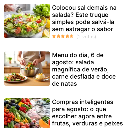
Colocou sal demais na
salada? Este truque
simples pode salvá-la
sem estragar o sabor
Menu do dia, 6 de
agosto: salada
magnífica de verão,
carne desfiada e doce
de natas
Compras inteligentes
para agosto: o que
escolher agora entre
frutas, verduras e peixes