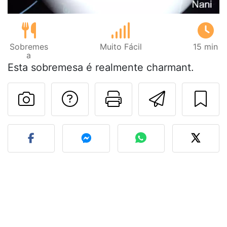
Sobremes
Muito Fácil
15 min
a
Esta sobremesa é realmente charmant.
Falar com o autor d
Imprima esta
Enviar 
Fez esta receita? Compart