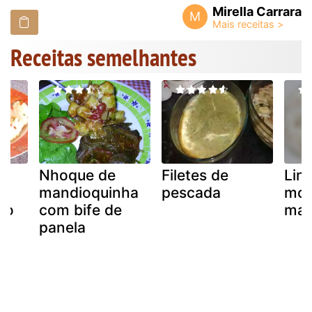
Mirella Carrara
M
Receitas semelhantes
Nhoque de
Filetes de
Lin
om
mandioquinha
pescada
mol
co
com bife de
mar
panela