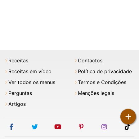
Receitas
Contactos
Receitas em vídeo
Política de privacidade
Ver todos os menus
Termos e Condições
Perguntas
Menções legais
Artigos
+
facebook
twitter
youtube
pinterest
instagram
tik