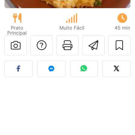
Prato
Muito Fácil
45 min
Principal
Falar com o autor d
Imprima esta
Enviar 
Fez esta receita? Compart