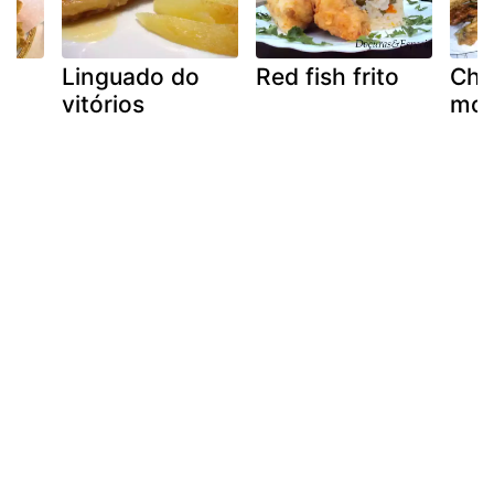
Linguado do
Red fish frito
Cho
vitórios
mod