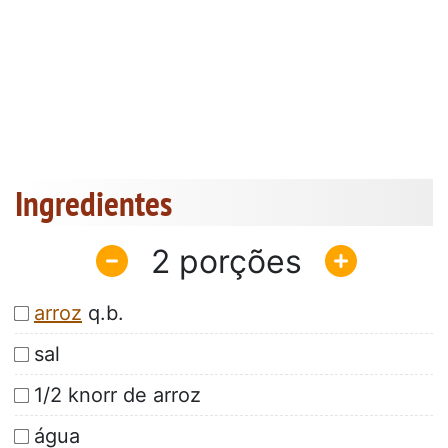
Ingredientes
2
arroz
q.b.
sal
1/2 knorr de arroz
água