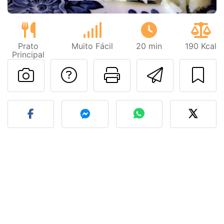
Prato
Muito Fácil
20 min
190 Kcal
Principal
Falar com o autor d
Imprima esta
Enviar 
Fez esta receita? Compart