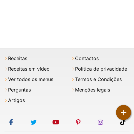
Receitas
Contactos
Receitas em vídeo
Política de privacidade
Ver todos os menus
Termos e Condições
Perguntas
Menções legais
Artigos
+
facebook
twitter
youtube
pinterest
instagram
tik