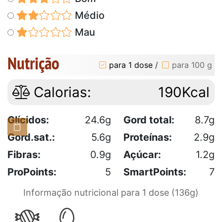
Médio
Mau
Nutrição
para 1 dose
/
para 100 g
Calorias:
190Kcal
Glícidos:
24.6g
Gord total:
8.7g
Gord.sat.:
5.6g
Proteínas:
2.9g
Fibras:
0.9g
Açúcar:
1.2g
ProPoints:
5
SmartPoints:
7
Informação nutricional para 1 dose (136g)