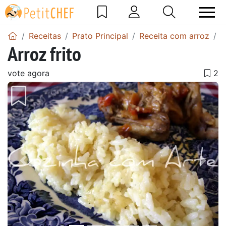
Receitas
Prato Principal
Receita com arroz
R
Arroz frito
vote agora
Anterior
Next