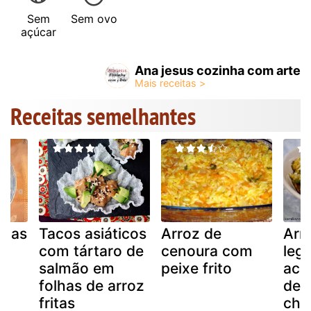
Sem
Sem ovo
açúcar
Ana jesus cozinha com arte
Receitas semelhantes
itas
Tacos asiáticos
Arroz de
Arr
de
com tártaro de
cenoura com
leg
salmão em
peixe frito
aco
folhas de arroz
de 
fritas
chi