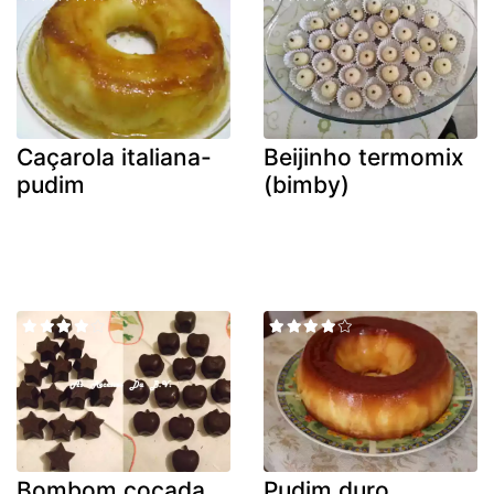
Caçarola italiana-
Beijinho termomix
pudim
(bimby)
Bombom cocada
Pudim duro