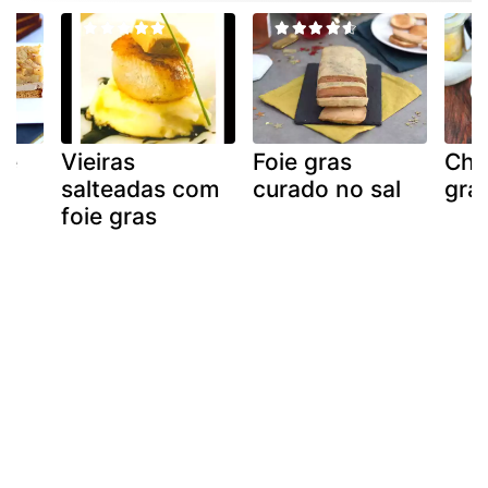
de
Vieiras
Foie gras
Cho
salteadas com
curado no sal
gra
foie gras