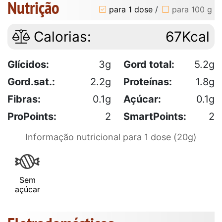
Nutrição
para 1 dose
/
para 100 g
Calorias:
67Kcal
Glícidos:
3g
Gord total:
5.2g
Gord.sat.:
2.2g
Proteínas:
1.8g
Fibras:
0.1g
Açúcar:
0.1g
ProPoints:
2
SmartPoints:
2
Informação nutricional para 1 dose (20g)
Sem
açúcar