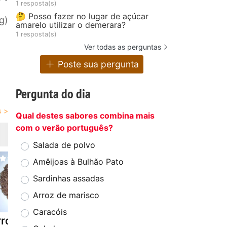
1 resposta(s)
🤔 Posso fazer no lugar de açúcar
g)
amarelo utilizar o demerara?
1 resposta(s)
Ver todas as perguntas
Poste sua pergunta
Pergunta do dia
Qual destes sabores combina mais
com o verão português?
Salada de polvo
Amêijoas à Bulhão Pato
Sardinhas assadas
Arroz de marisco
Caracóis
rroz de
Arroz branco
Arroz doce