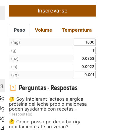
Inscreva-se
Peso
Volume
Temperatura
(mg)
(g)
(oz)
(lb)
(kg)
 g
Perguntas - Respostas
6g
🤔 Soy intolerant lacteos alergica
proteina del leche propio maionesa
1g
poden ayudarme con recetas -
1 resposta(s)
3g
🤔 Como posso perder a barriga
rapidamente até ao verão?
34