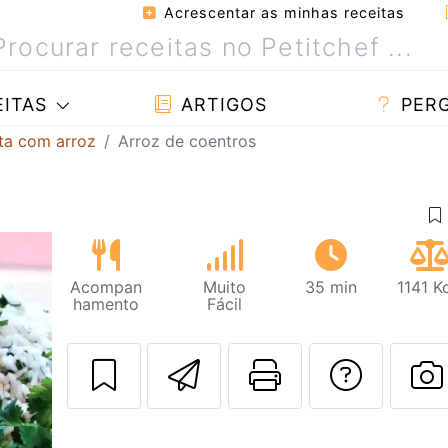
Acrescentar as minhas receitas
ITAS
ARTIGOS
PER
ta com arroz
Arroz de coentros
Acompan
Muito
35 min
1141 K
hamento
Fácil
Enviar esta rec
Imprima es
Falar
F