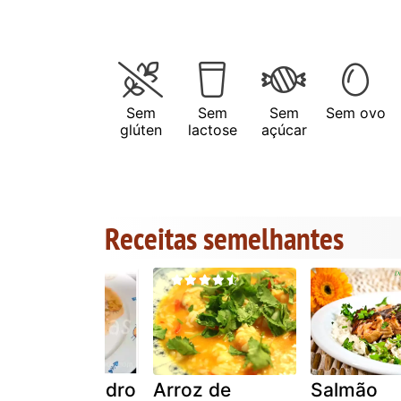
Sem
Sem
Sem
Sem ovo
glúten
lactose
açúcar
Receitas semelhantes
Arroz malandro
Arroz de
Salmão