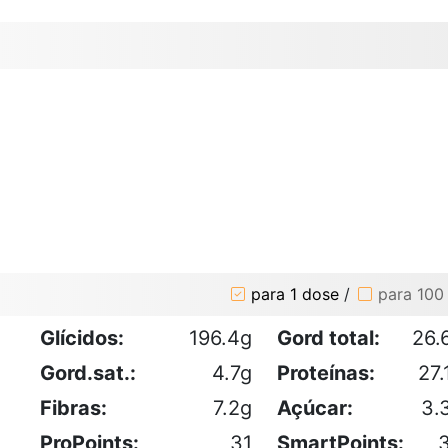
para 1 dose
/
para 100
Glícidos:
196.4g
Gord total:
26.
Gord.sat.:
4.7g
Proteínas:
27.
Fibras:
7.2g
Açúcar:
3.
ProPoints:
31
SmartPoints: