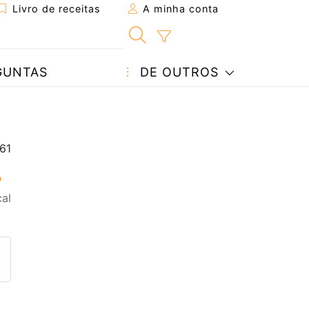
Livro de receitas
A minha conta
GUNTAS
DE OUTROS
cal
eita a um amigo
ta página
 com o autor da receita
ez esta receita? Compartilhe