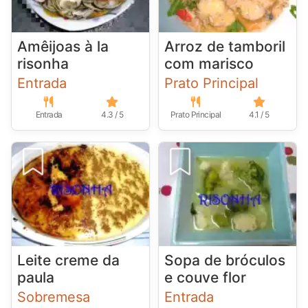
Amêijoas à la
Arroz de tamboril
risonha
com marisco
Entrada
Prato Principal
Entrada
4.3 / 5
Prato Principal
4.1 / 5
Leite creme da
Sopa de bróculos
paula
e couve flor
Sobremesa
Entrada