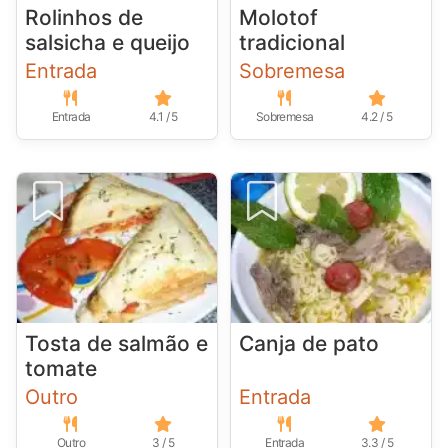
Rolinhos de
Molotof
salsicha e queijo
tradicional
Entrada
Sobremesa
Entrada
4.1 / 5
Sobremesa
4.2 / 5
Tosta de salmão e
Canja de pato
tomate
Outro
Entrada
Outro
3 / 5
Entrada
3.3 / 5