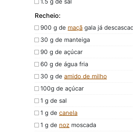
1.5 g de sal
Recheio:
900 g de
maçã
gala já descasca
30 g de manteiga
90 g de açúcar
60 g de água fria
30 g de
amido de milho
100g de açúcar
1 g de sal
1 g de
canela
1 g de
noz
moscada