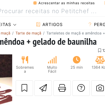
Acrescentar as minhas receitas
ITAS
ARTIGOS
PER
m maçã
Tarte de maçã
Tarteletes de maçã e amêndoa +
amêndoa + gelado de baunilha
Sobremes
Muito
25 min
1364 Kc
a
Fácil
Enviar esta rec
Imprima es
Falar
F