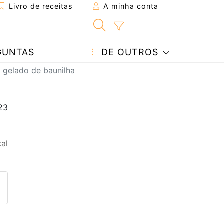
Livro de receitas
A minha conta
GUNTAS
DE OUTROS
 gelado de baunilha
al
eita a um amigo
ta página
 com o autor da receita
ez esta receita? Compartilhe