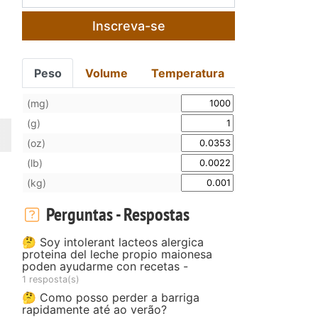
Inscreva-se
Peso
Volume
Temperatura
(mg)
(g)
(oz)
(lb)
(kg)
Perguntas - Respostas
🤔 Soy intolerant lacteos alergica
proteina del leche propio maionesa
poden ayudarme con recetas -
1 resposta(s)
🤔 Como posso perder a barriga
rapidamente até ao verão?