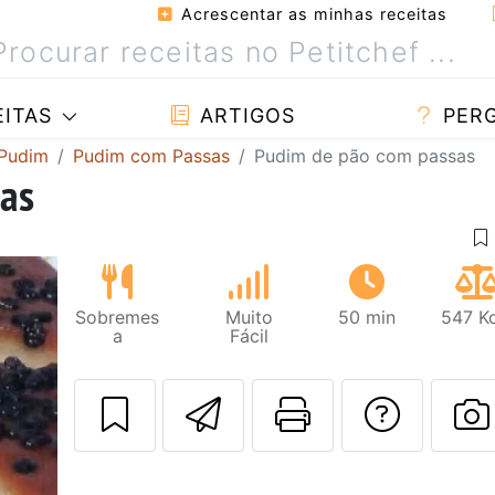
Acrescentar as minhas receitas
ITAS
ARTIGOS
PER
 Pudim
Pudim com Passas
Pudim de pão com passas
as
Sobremes
Muito
50 min
547 Kc
a
Fácil
Enviar esta rec
Imprima es
Falar
F