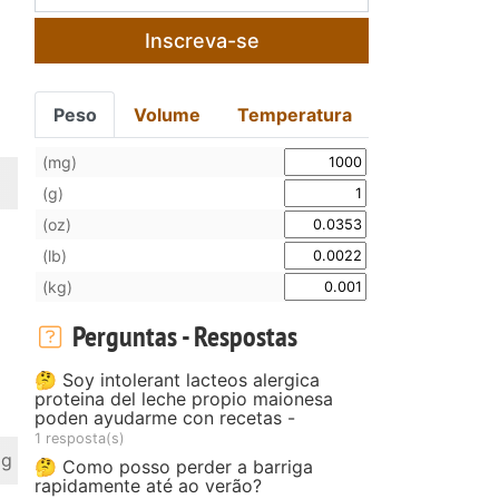
a
Inscreva-se
Peso
Volume
Temperatura
(mg)
(g)
(oz)
(lb)
(kg)
Perguntas - Respostas
🤔 Soy intolerant lacteos alergica
proteina del leche propio maionesa
poden ayudarme con recetas -
1 resposta(s)
 g
🤔 Como posso perder a barriga
rapidamente até ao verão?