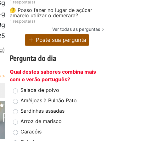
3g
1 resposta(s)
🤔 Posso fazer no lugar de açúcar
4g
amarelo utilizar o demerara?
1 resposta(s)
9g
Ver todas as perguntas
25
Poste sua pergunta
g)
Pergunta do dia
Qual destes sabores combina mais
com o verão português?
Salada de polvo
Amêijoas à Bulhão Pato
Sardinhas assadas
Arroz de marisco
Caracóis