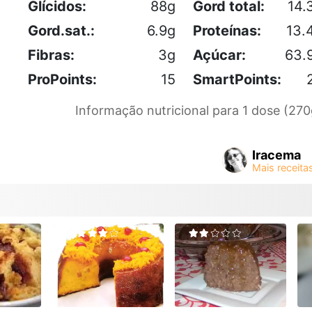
Glícidos:
88g
Gord total:
14.
Gord.sat.:
6.9g
Proteínas:
13.
Fibras:
3g
Açúcar:
63.
ProPoints:
15
SmartPoints:
Informação nutricional para 1 dose (270
Iracema