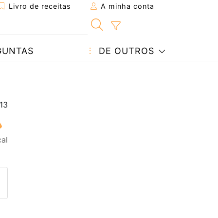
Livro de receitas
A minha conta
GUNTAS
DE OUTROS
al
eita a um amigo
ta página
 com o autor da receita
ez esta receita? Compartilhe