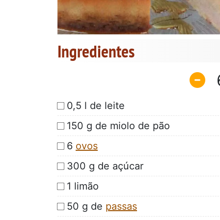
Ingredientes
0,5 l de leite
150 g de miolo de pão
6
ovos
300 g de açúcar
1 limão
50 g de
passas