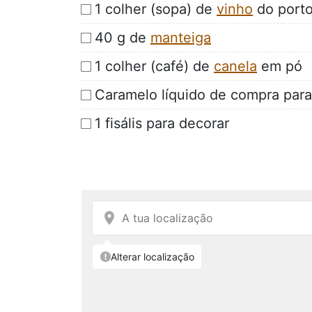
1 colher (sopa) de
vinho
do port
40 g de
manteiga
1 colher (café) de
canela
em pó
Caramelo líquido de compra para
1 fisális para decorar