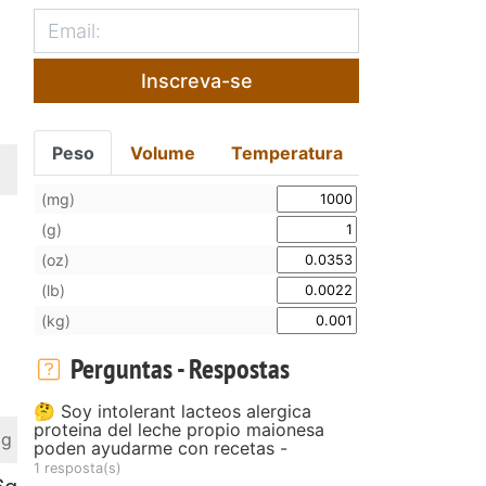
Inscreva-se
Peso
Volume
Temperatura
(mg)
(g)
(oz)
(lb)
(kg)
Perguntas - Respostas
🤔 Soy intolerant lacteos alergica
proteina del leche propio maionesa
 g
poden ayudarme con recetas -
1 resposta(s)