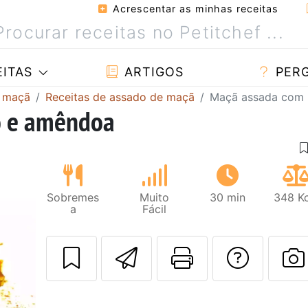
Acrescentar as minhas receitas
ITAS
ARTIGOS
PER
m maçã
Receitas de assado de maçã
Maçã assada com 
o e amêndoa
Sobremes
Muito
30 min
348 Kc
a
Fácil
Enviar esta rec
Imprima es
Falar
F