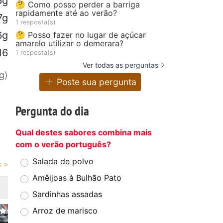
6g
🤔 Como posso perder a barriga
rapidamente até ao verão?
7g
1 resposta(s)
6g
🤔 Posso fazer no lugar de açúcar
amarelo utilizar o demerara?
16
1 resposta(s)
Ver todas as perguntas
g)
Poste sua pergunta
Pergunta do dia
Qual destes sabores combina mais
com o verão português?
Salada de polvo
Amêijoas à Bulhão Pato
Sardinhas assadas
Arroz de marisco