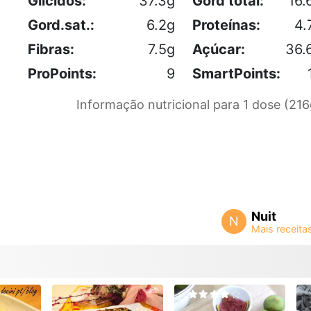
Glícidos:
37.3g
Gord total:
16.
Gord.sat.:
6.2g
Proteínas:
4.
Fibras:
7.5g
Açúcar:
36.
ProPoints:
9
SmartPoints:
Informação nutricional para 1 dose (216
Nuit
N