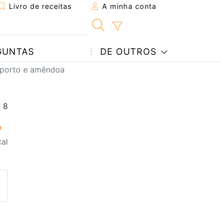
Livro de receitas
A minha conta
GUNTAS
DE OUTROS
porto e amêndoa
al
eita a um amigo
ta página
 com o autor da receita
ez esta receita? Compartilhe