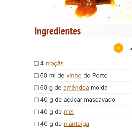
Ingredientes
4
maçãs
60 ml de
vinho
do Porto
60 g de
amêndoa
moída
40 g de açúcar mascavado
40 g de
mel
40 g de
manteiga