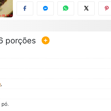
6
o
,
 pó.