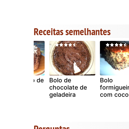
Receitas semelhantes
Bolo húmido de
Bolo de
Bolo
chocolate e
chocolate de
formiguei
coco
geladeira
com coco
Perguntas