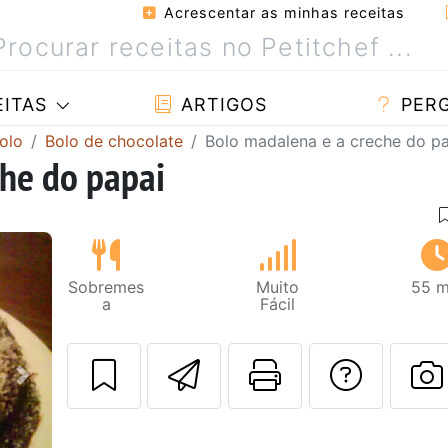
Acrescentar as minhas receitas
ITAS
ARTIGOS
PER
olo
Bolo de chocolate
Bolo madalena e a creche do p
he do papai
Sobremes
Muito
55 m
a
Fácil
Enviar esta rec
Imprima es
Falar
Next
F