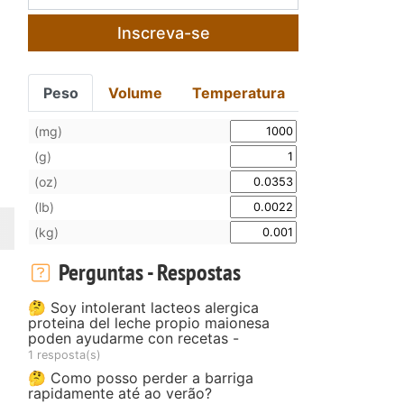
Inscreva-se
Peso
Volume
Temperatura
(mg)
(g)
(oz)
(lb)
(kg)
Perguntas - Respostas
🤔 Soy intolerant lacteos alergica
proteina del leche propio maionesa
poden ayudarme con recetas -
1 resposta(s)
🤔 Como posso perder a barriga
rapidamente até ao verão?