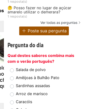
1 resposta(s)
🤔 Posso fazer no lugar de açúcar
os
amarelo utilizar o demerara?
1 resposta(s)
Ver todas as perguntas
Poste sua pergunta
Pergunta do dia
Qual destes sabores combina mais
com o verão português?
olo de
Bolo de
Bolo de
Salada de polvo
hocolate com
chocolate sem
chocolate 
Amêijoas à Bulhão Pato
cheio de
farinha(sem
glúten
queijão
glúten)
Sardinhas assadas
Arroz de marisco
Caracóis