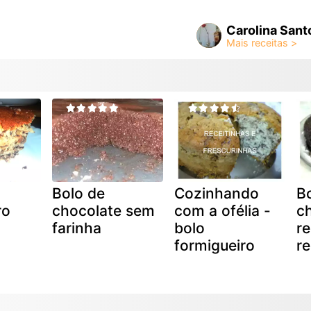
Carolina Sant
Bolo de
Cozinhando
B
ro
chocolate sem
com a ofélia -
c
farinha
bolo
re
formigueiro
re