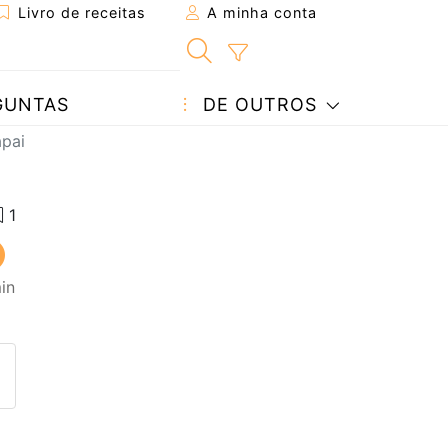
Livro de receitas
A minha conta
GUNTAS
DE OUTROS
apai
in
eita a um amigo
ta página
 com o autor da receita
ez esta receita? Compartilhe