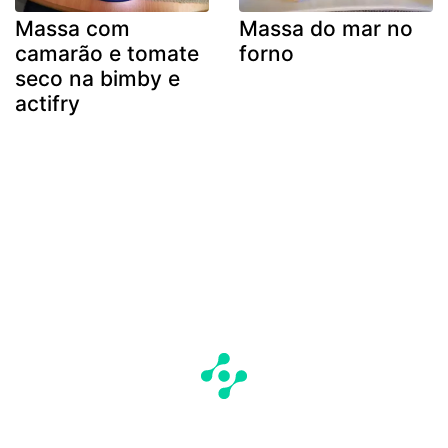
Massa com
Massa do mar no
camarão e tomate
forno
seco na bimby e
actifry