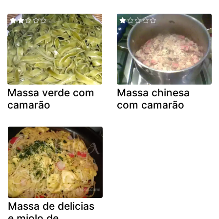
Massa verde com
Massa chinesa
camarão
com camarão
Massa de delicias
e miolo de