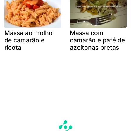
Massa ao molho
Massa com
de camarão e
camarão e paté de
ricota
azeitonas pretas