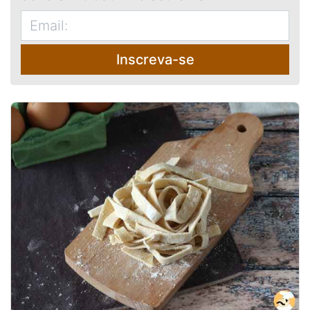
Inscreva-se