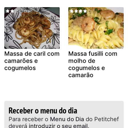
Massa de caril com
Massa fusilli com
camarões e
molho de
cogumelos
cogumelos e
camarão
Receber o menu do dia
Para receber o
Menu do Dia
do Petitchef
deverá
introduzir o seu email
.