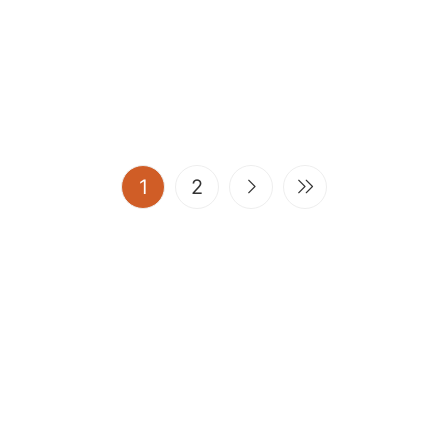
(current)
1
2