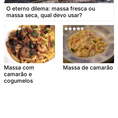
O eterno dilema: massa fresca ou
massa seca, qual devo usar?
Massa com
Massa de camarão
camarão e
cogumelos