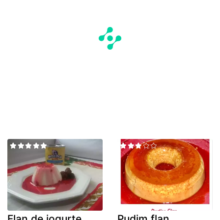
Flan de iogurte
Pudim flan