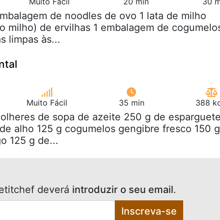
Muito Fácil
20 min
30 m
embalagem de noodles de ovo 1 lata de milho
 do milho) de ervilhas 1 embalagem de cogumelo
s limpas às...
ntal
Muito Fácil
35 min
388 kc
colheres de sopa de azeite 250 g de esparguet
 de alho 125 g cogumelos gengibre fresco 150 g
o 125 g de...
etitchef deverá
introduzir o seu email
.
Inscreva-se