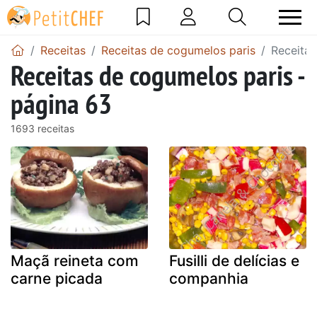
Receitas
Receitas de cogumelos paris
Receitas
Receitas de cogumelos paris -
página 63
1693 receitas
Maçã reineta com
Fusilli de delícias e
carne picada
companhia