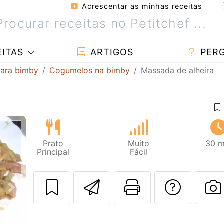
Acrescentar as minhas receitas
ITAS
ARTIGOS
PER
para bimby
Cogumelos na bimby
Massada de alheira
Prato
Muito
30 m
Principal
Fácil
Enviar esta rec
Imprima es
Falar
Next
F