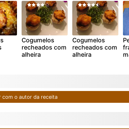
s
Cogumelos
Cogumelos
Pe
s
recheados com
recheados com
f
alheira
alheira
m
 com o autor da receita