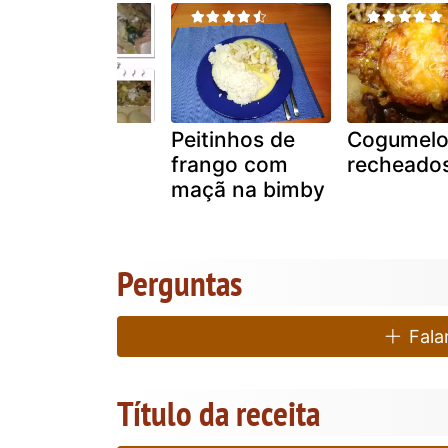
Lombos de
Peitinhos de
Cogumelo
salmão em
frango com
recheado
papelotes
maçã na bimby
Perguntas
Falar
Título da receita