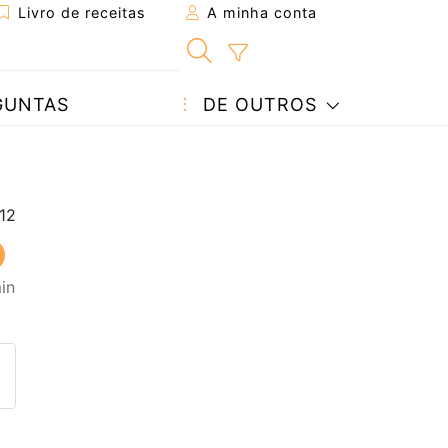
Livro de receitas
A minha conta
GUNTAS
DE OUTROS
in
eita a um amigo
ta página
 com o autor da receita
ez esta receita? Compartilhe