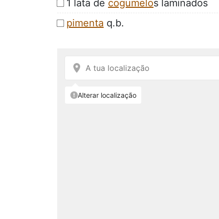
1 lata de
cogumelo
s laminados
pimenta
q.b.