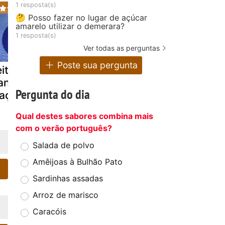
1 resposta(s)
🤔 Posso fazer no lugar de açúcar
amarelo utilizar o demerara?
1 resposta(s)
Ver todas as perguntas
Poste sua pergunta
itinhos de
Pescada à
Omelete na
rango com
juliana
varoma
Pergunta do dia
açã na bimby
Qual destes sabores combina mais
com o verão português?
Salada de polvo
Amêijoas à Bulhão Pato
Sardinhas assadas
Arroz de marisco
Caracóis