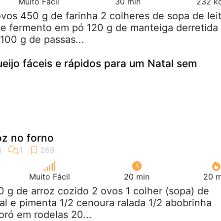
Muito Fácil
30 min
232 kc
ovos 450 g de farinha 2 colheres de sopa de lei
de fermento em pó 120 g de manteiga derretida
100 g de passas...
ueijo fáceis e rápidos para um Natal sem
oz no forno
Muito Fácil
20 min
20 m
0 g de arroz cozido 2 ovos 1 colher (sopa) de
sal e pimenta 1/2 cenoura ralada 1/2 abobrinha
oró em rodelas 20...