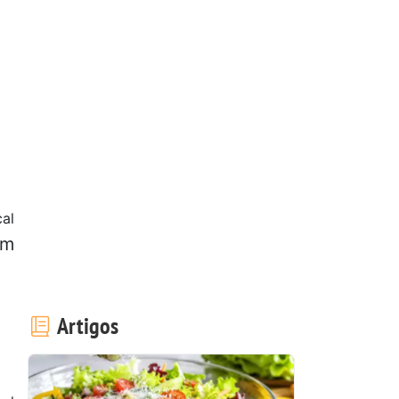
al
em
1
Artigos