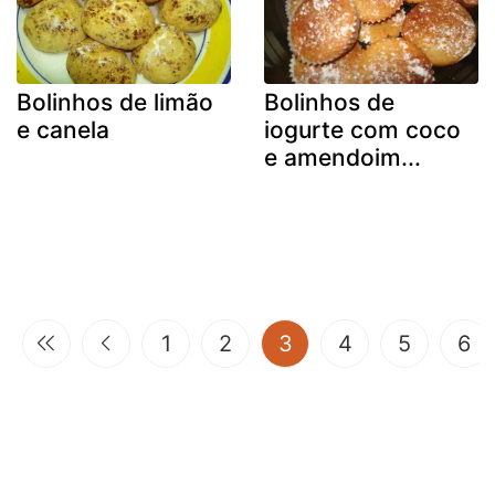
Bolinhos de limão
Bolinhos de
e canela
iogurte com coco
e amendoim...
(current)
1
2
3
4
5
6