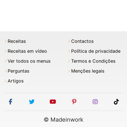
Receitas
Contactos
Receitas em vídeo
Política de privacidade
Ver todos os menus
Termos e Condições
Perguntas
Menções legais
Artigos
facebook
twitter
youtube
pinterest
instagram
tik
© Madeinwork